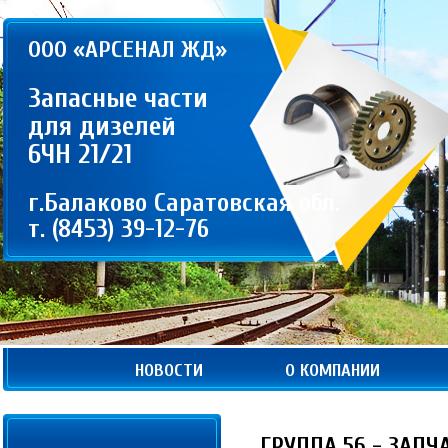
ООО «АРСЕНАЛ ЖД»
Запасные части
для дизелей
6ЧН 21/21
г.Балаково Саратовская обл.
т. (8453) 39-12-76
НОВОСТИ
О КОМПАНИИ
ГРУППА 56 - ЗАП