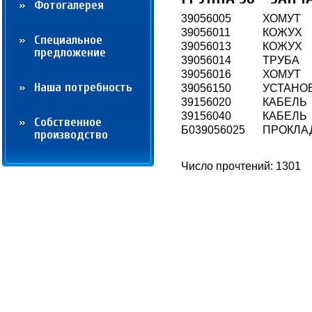
Фотогалерея
39056005
ХОМУТ
39056011
КОЖУХ
Cпециальное
39056013
КОЖУХ
предложение
39056014
ТРУБА
39056016
ХОМУТ
Наша потребность
39056150
УСТАНО
39156020
КАБЕЛЬ
39156040
КАБЕЛЬ
Собственное
Б039056025
ПРОКЛА
производство
Число прочтений: 1301