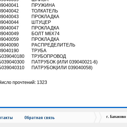
39040041
ПРУЖИНА
39040042
ТОЛКАТЕЛЬ
39040043
ПРОКЛАДКА
39040044
ШТУЦЕР
39040047
ПРОКЛАДКА
39040049
БОЛТ М6Х74
39040059
ПРОКЛАДКА
39040090
РАСПРЕДЕЛИТЕЛЬ
39040190
ТРУБА
Б039040180
ТРУБОПРОВОД
Б039040300
ПАТРУБОК (ИЛИ 039040021-6)
Б039040310
ПАТРУБОК(ИЛИ 039040058)
Число прочтений: 1323
г. Балаково
нтакты
Обратная связь