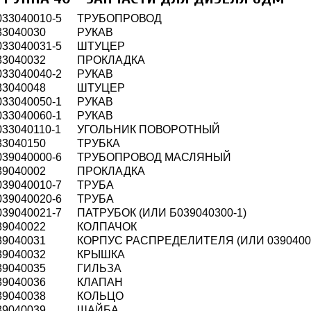
033040010-5
ТРУБОПРОВОД
33040030
РУКАВ
033040031-5
ШТУЦЕР
33040032
ПРОКЛАДКА
033040040-2
РУКАВ
33040048
ШТУЦЕР
033040050-1
РУКАВ
033040060-1
РУКАВ
033040110-1
УГОЛЬНИК ПОВОРОТНЫЙ
33040150
ТРУБКА
039040000-6
ТРУБОПРОВОД МАСЛЯНЫЙ
39040002
ПРОКЛАДКА
039040010-7
ТРУБА
039040020-6
ТРУБА
039040021-7
ПАТРУБОК (ИЛИ Б039040300-1)
39040022
КОЛПАЧОК
39040031
КОРПУС РАСПРЕДЕЛИТЕЛЯ (ИЛИ 0390400
39040032
КРЫШКА
39040035
ГИЛЬЗА
39040036
КЛАПАН
39040038
КОЛЬЦО
39040039
ШАЙБА