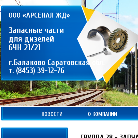
ООО «АРСЕНАЛ ЖД»
Запасные части
для дизелей
6ЧН 21/21
г.Балаково Саратовская обл.
т. (8453) 39-12-76
НОВОСТИ
О КОМПАНИИ
ГРУППА 28 - ЗАП