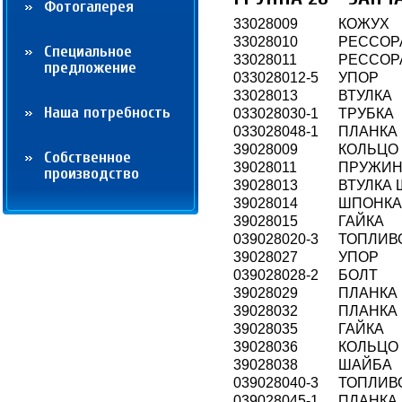
Фотогалерея
33028009
КОЖУХ
33028010
РЕССОР
Cпециальное
33028011
РЕССОР
предложение
033028012-5
УПОР
33028013
ВТУЛКА
Наша потребность
033028030-1
ТРУБКА
033028048-1
ПЛАНКА
39028009
КОЛЬЦО
Собственное
39028011
ПРУЖИ
производство
39028013
ВТУЛКА
39028014
ШПОНКА
39028015
ГАЙКА
039028020-3
ТОПЛИВ
39028027
УПОР
039028028-2
БОЛТ
39028029
ПЛАНКА
39028032
ПЛАНКА
39028035
ГАЙКА
39028036
КОЛЬЦО
39028038
ШАЙБА
039028040-3
ТОПЛИВ
039028045-1
ПЛАНКА